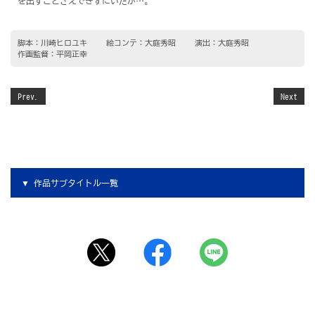
を出すことさえできずにいたが…。
脚本：川崎ヒロユキ
絵コンテ：大庭秀昭
演出：大庭秀昭
作画監督：平岡正幸
Prev.
Next
作品サブタイトル一覧