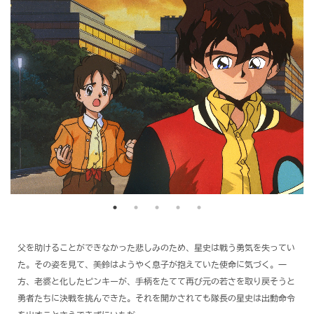
父を助けることができなかった悲しみのため、星史は戦う勇気を失ってい
た。その姿を見て、美鈴はようやく息子が抱えていた使命に気づく。一
方、老婆と化したピンキーが、手柄をたてて再び元の若さを取り戻そうと
勇者たちに決戦を挑んできた。それを聞かされても隊長の星史は出動命令