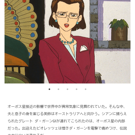
オーボス星接近の影響で世界中が異常気象に見舞われていた。そんな中、
夫と息子の身を案じる美鈴はオーストラリアへと向かう。シアンに捕らえ
られたグレート ダ・ガーンGXが連れてこられたのは、オーボス星の内部
だった。出迎えたビオレッツェは憎きダ・ガーンを電撃で痛めつけ、伝説