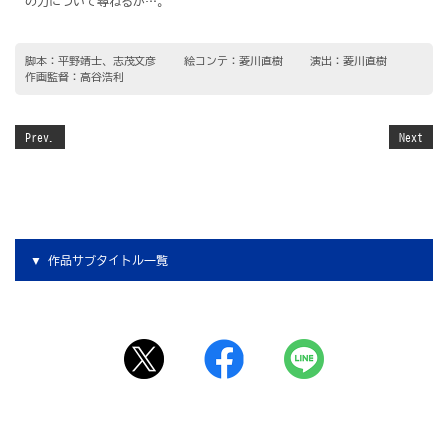
の力について尋ねるが…。
脚本：平野靖士、志茂文彦
絵コンテ：菱川直樹
演出：菱川直樹
作画監督：高谷浩利
Prev.
Next
作品サブタイトル一覧