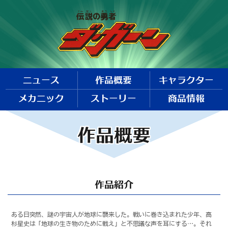
ニュース
作品概要
キャラクター
メカニック
ストーリー
商品情報
作品概要
作品紹介
ある日突然、謎の宇宙人が地球に襲来した。戦いに巻き込まれた少年、高
杉星史は「地球の生き物のために戦え」と不思議な声を耳にする…。それ