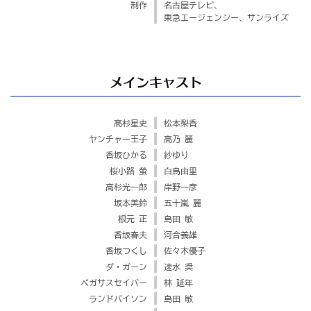
制作
名古屋テレビ、
東急エージェンシー、
サンライズ
メインキャスト
高杉星史
松本梨香
ヤンチャー王子
高乃 麗
香坂ひかる
紗ゆり
桜小路 螢
白鳥由里
高杉光一郎
岸野一彦
坂本美鈴
五十嵐 麗
根元 正
島田 敏
香坂春夫
河合義雄
香坂つくし
佐々木優子
ダ・ガーン
速水 奨
ペガサスセイバー
林 延年
ランドバイソン
島田 敏