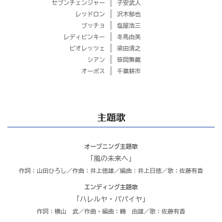
セブンチェンジャー
子安武人
レッドロン
沢木郁也
ブッチョ
塩屋浩三
レディピンキー
冬馬由美
ビオレッツェ
梁田清之
シアン
笹岡繁蔵
オーボス
千葉耕市
主題歌
オープニング主題歌
｢風の未来へ｣
作詞：山田ひろし／作曲：井上徳雄／編曲：井上日徳／歌：佐藤有香
エンディング主題歌
｢ハレルヤ・パパイヤ｣
作詞：横山 武／作曲・編曲：鶴 由雄／歌：佐藤有香