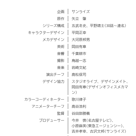
企画
サンライズ
原作
矢立 肇
シリーズ構成
五武冬史、
平野靖士(30話～連名)
キャラクターデザイン
平岡正幸
メカデザイン
大河原邦男
美術
岡田有章
音響
千葉耕市
撮影
鳥越一志
音楽
岩崎文紀
演出チーフ
高松信司
デザイン協力
スタジオライブ、
デザインメイト、
岡田有章(デザインオフィスメカマ
ン)
カラーコーディネーター
歌川律子
アニメーターチーフ
高谷浩利
監督
谷田部勝義
プロデューサー
今井 慎(名古屋テレビ)、
小原麻美(東急エージェンシー)、
吉井孝幸、
古沢文邦(サンライズ)