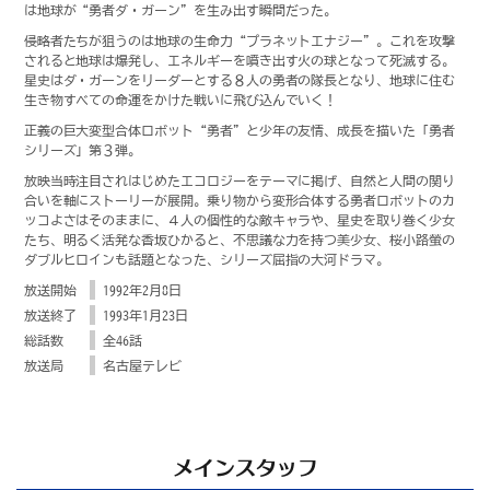
は地球が“勇者ダ・ガーン”を生み出す瞬間だった。
侵略者たちが狙うのは地球の生命力“プラネットエナジー”。これを攻撃
されると地球は爆発し、エネルギーを噴き出す火の球となって死滅する。
星史はダ・ガーンをリーダーとする８人の勇者の隊長となり、地球に住む
生き物すべての命運をかけた戦いに飛び込んでいく！
正義の巨大変型合体ロボット“勇者”と少年の友情、成長を描いた「勇者
シリーズ」第３弾。
放映当時注目されはじめたエコロジーをテーマに掲げ、自然と人間の関り
合いを軸にストーリーが展開。乗り物から変形合体する勇者ロボットのカ
ッコよさはそのままに、４人の個性的な敵キャラや、星史を取り巻く少女
たち、明るく活発な香坂ひかると、不思議な力を持つ美少女、桜小路螢の
ダブルヒロインも話題となった、シリーズ屈指の大河ドラマ。
放送開始
1992年2月8日
放送終了
1993年1月23日
総話数
全46話
放送局
名古屋テレビ
メインスタッフ