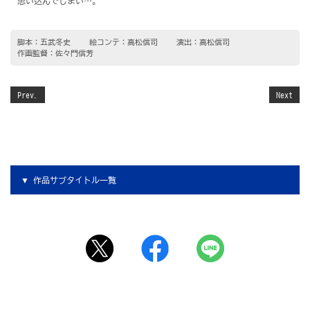
思い込んでしまい…。
脚本：五武冬史
絵コンテ：高松信司
演出：高松信司
作画監督：佐々門信芳
Prev.
Next
作品サブタイトル一覧