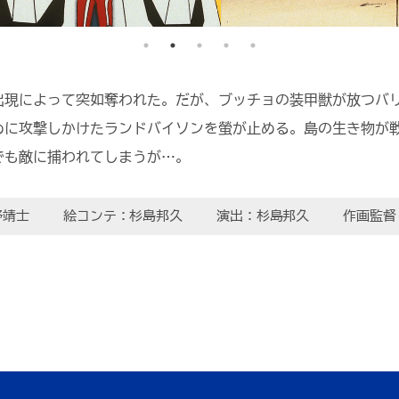
出現によって突如奪われた。だが、ブッチョの装甲獣が放つバ
めに攻撃しかけたランドバイソンを螢が止める。島の生き物が
でも敵に捕われてしまうが…。
野靖士
絵コンテ：杉島邦久
演出：杉島邦久
作画監督