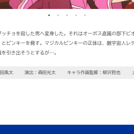
ブッチョを殺した男へ変身した。それはオーボス直属の部下ビ
、とピンキーを脅す。マジカルピンキーの正体は、敵宇宙人レ
報を引き出そうとするが…。
田風太
演出：森田光太
キャラ作画監督：柳沢哲也