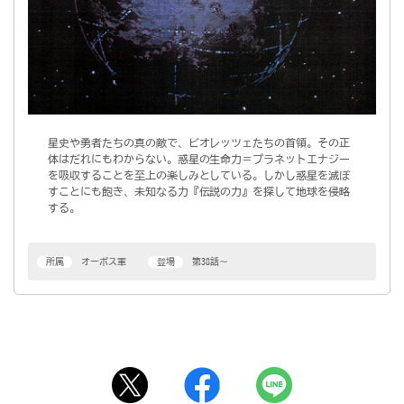
星史や勇者たちの真の敵で、ビオレッツェたちの首領。その正
体はだれにもわからない。惑星の生命力＝プラネットエナジー
を吸収することを至上の楽しみとしている。しかし惑星を滅ぼ
すことにも飽き、未知なる力『伝説の力』を探して地球を侵略
する。
所属
オーボス軍
登場
第38話～