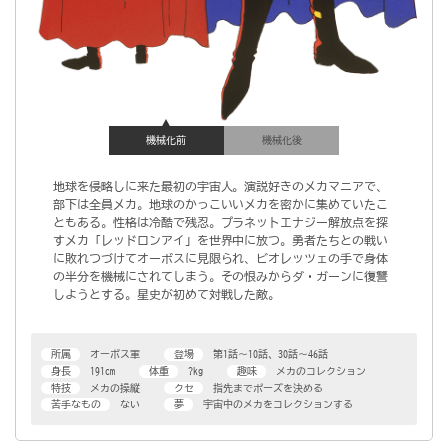
機械化前
機械化後
地球を侵略しに来た最初の宇宙人。演説好きのメカマニアで、
部下は全員メカ。地球のかっこいいメカを密かに集めていたこ
ともある。性格は冷酷で残忍。プラネットエナジー解放点を探
すメカ「レッドロンアイ」を世界中に放つ。勇者たちとの戦い
に敗れつづけてオーボスに見限られ、ビオレッツェの手で身体
の半分を機械にされてしまう。その恨みからダ・ガーンに復讐
しようとする。星史が初めて対戦した敵。
所属
オーボス軍
登場
第1話～10話、30話～46話
身長
191cm
体重
?kg
趣味
メカのコレクション
特技
メカの操縦
クセ
指先までポーズを決める
苦手なもの
ない
夢
宇宙中のメカをコレクションする