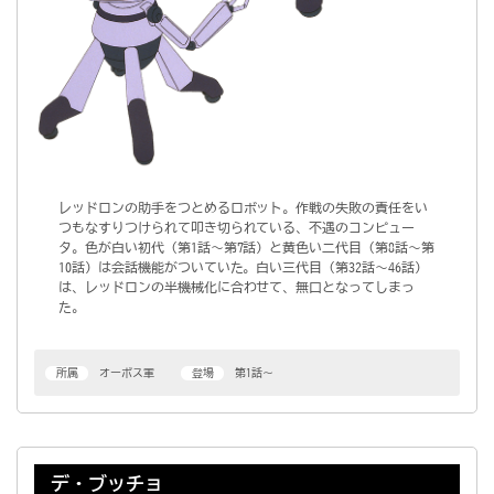
レッドロンの助手をつとめるロボット。作戦の失敗の責任をい
つもなすりつけられて叩き切られている、不遇のコンピュー
タ。色が白い初代（第1話～第7話）と黄色い二代目（第8話～第
10話）は会話機能がついていた。白い三代目（第32話～46話）
は、レッドロンの半機械化に合わせて、無口となってしまっ
た。
所属
オーボス軍
登場
第1話～
デ・ブッチョ