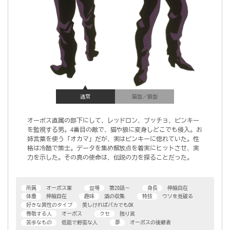
通常
猫型／狼型
オーボス直属の部下にして、レッドロン、ブッチョ、ピンキー
を監視する男。4番目の敵で、猫や狼に変身しどこでも侵入。お
姉言葉を使う「オカマ」だが、実はピンキーに惚れていた。性
格は冷酷で策士。データを集め解放点を着実にヒットさせ、実
力を示した。その真の使命は、伝説の力を探ることだった。
所属
オーボス軍
登場
第20話～
身長
伸縮自在
体重
伸縮自在
趣味
酒の収集
特技
ウソを見破る
好きな異性のタイプ
美しければバカでもOK
尊敬する人
オーボス
クセ
独り言
苦手なもの
低能で野蛮な人
夢
オーボスの後継者