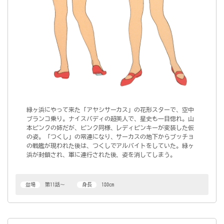
緑ヶ浜にやって来た「アヤシサーカス」の花形スターで、空中
ブランコ乗り。ナイスバディの超美人で、星史も一目惚れ。山
本ピンクの姉だが、ピンク同様、レディピンキーが変装した仮
の姿。「つくし」の常連になり、サーカスの地下からブッチョ
の戦艦が現われた後は、つくしでアルバイトをしていた。緑ヶ
浜が封鎖され、軍に連行された後、姿を消してしまう。
登場
第11話～
身長
180cm