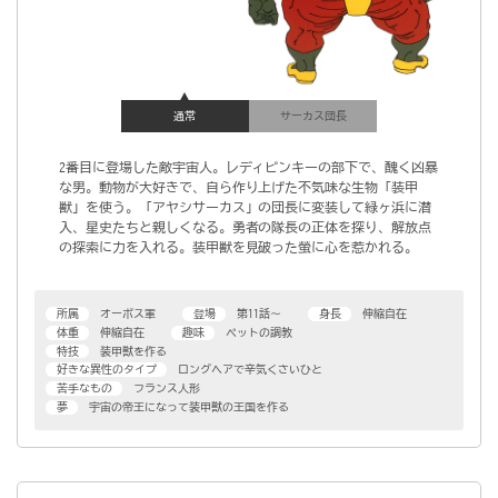
通常
サーカス団長
2番目に登場した敵宇宙人。レディピンキーの部下で、醜く凶暴
な男。動物が大好きで、自ら作り上げた不気味な生物「装甲
獣」を使う。「アヤシサーカス」の団長に変装して緑ヶ浜に潜
入、星史たちと親しくなる。勇者の隊長の正体を探り、解放点
の探索に力を入れる。装甲獣を見破った螢に心を惹かれる。
所属
オーボス軍
登場
第11話～
身長
伸縮自在
体重
伸縮自在
趣味
ペットの調教
特技
装甲獣を作る
好きな異性のタイプ
ロングヘアで辛気くさいひと
苦手なもの
フランス人形
夢
宇宙の帝王になって装甲獣の王国を作る