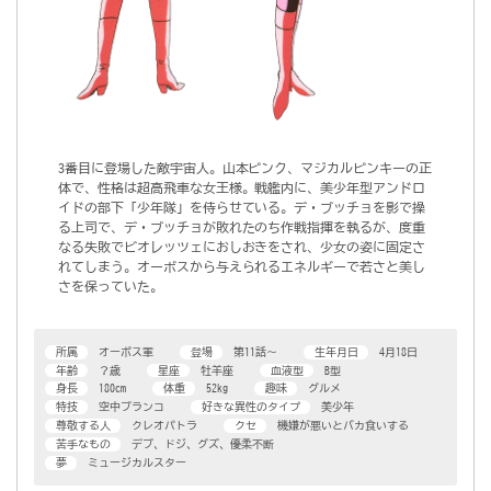
3番目に登場した敵宇宙人。山本ピンク、マジカルピンキーの正
体で、性格は超高飛車な女王様。戦艦内に、美少年型アンドロ
イドの部下「少年隊」を侍らせている。デ・ブッチョを影で操
る上司で、デ・ブッチョが敗れたのち作戦指揮を執るが、度重
なる失敗でビオレッツェにおしおきをされ、少女の姿に固定さ
れてしまう。オーボスから与えられるエネルギーで若さと美し
さを保っていた。
所属
オーボス軍
登場
第11話～
生年月日
4月18日
年齢
？歳
星座
牡羊座
血液型
B型
身長
180cm
体重
52kg
趣味
グルメ
特技
空中ブランコ
好きな異性のタイプ
美少年
尊敬する人
クレオパトラ
クセ
機嫌が悪いとバカ食いする
苦手なもの
デブ、ドジ、グズ、優柔不断
夢
ミュージカルスター