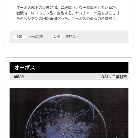
オーボス配下の最高幹部。普段は巨大な円盤型をしているが、
戦闘時にはドラゴン型に変型する。ヤンチャーの星を滅亡させ
たのもシアンの円盤軍団だった。オーボスの命令のまま働く。
所属
オーボス軍
登場
第37話～
オーボス
OHBOSU
CAST：千葉耕市