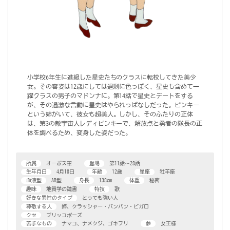
小学校6年生に進級した星史たちのクラスに転校してきた美少
女。その容姿は12歳にしては過剰に色っぽく、星史も含めて一
躍クラスの男子のマドンナに。第14話で星史とデートをする
が、その過激な言動に星史はやられっぱなしだった。ピンキー
という姉がいて、彼女も超美人。しかし、そのふたりの正体
は、第3の敵宇宙人レディピンキーで、解放点と勇者の隊長の正
体を調べるため、変身した姿だった。
所属
オーボス軍
登場
第11話～28話
生年月日
4月18日
年齢
12歳
星座
牡羊座
血液型
AB型
身長
138cm
体重
秘密
趣味
地質学の読書
特技
歌
好きな異性のタイプ
とっても強い人
尊敬する人
姉、クラッシャー・バンバン・ビガロ
クセ
ブリッコポーズ
苦手なもの
ナマコ、ナメクジ、ゴキブリ
夢
女王様