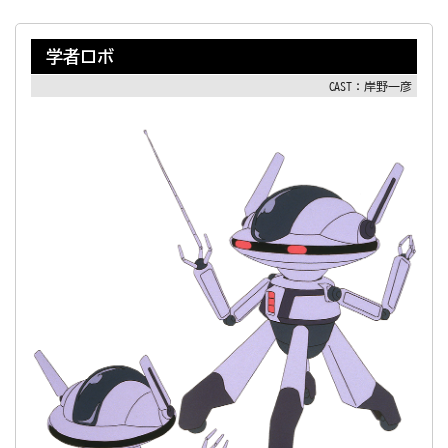
学者ロボ
CAST：岸野一彦