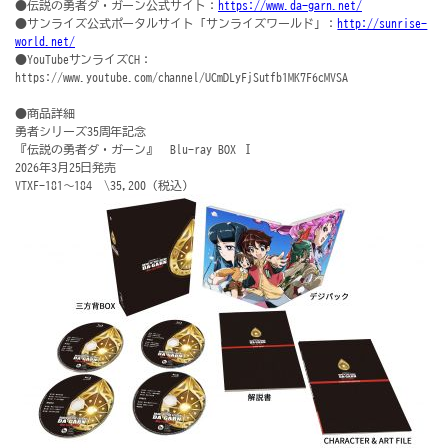
●伝説の勇者ダ・ガーン公式サイト：
https://www.da-garn.net/
●サンライズ公式ポータルサイト「サンライズワールド」：
http://sunrise-
world.net/
●YouTubeサンライズCH：
https://www.youtube.com/channel/UCmDLyFjSutfb1MK7F6cMVSA
●商品詳細
勇者シリーズ35周年記念
『伝説の勇者ダ・ガーン』 Blu-ray BOX Ⅰ
2026年3月25日発売
VTXF-181～184 \35,200（税込）