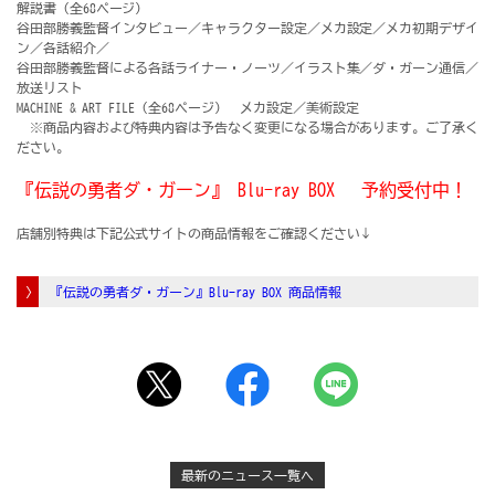
解説書（全68ページ）
谷田部勝義監督インタビュー／キャラクター設定／メカ設定／メカ初期デザイ
ン／各話紹介／
谷田部勝義監督による各話ライナー・ノーツ／イラスト集／ダ・ガーン通信／
放送リスト
MACHINE & ART FILE（全68ページ） メカ設定／美術設定
※商品内容および特典内容は予告なく変更になる場合があります。ご了承く
ださい。
『伝説の勇者ダ・ガーン』 Blu-ray BOX 予約受付中！
店舗別特典は下記公式サイトの商品情報をご確認ください↓
『伝説の勇者ダ・ガーン』Blu-ray BOX 商品情報
最新のニュース一覧へ