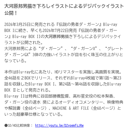
大河原邦男描き下ろしイラストによるデジパックイラスト
公開！
2026年3月25日に発売される『伝説の勇者ダ・ガーン』Blu-ray
BOX Iに続き、
早くも2026年7月22日発売『伝説の勇者ダ・ガー
ン』Blu-ray BOX IIの
大河原邦男
描き下ろしによるデジパックイ
ラストが公開された。
大河原邦男による“ダ・ガーン”、“ダ・ガーンX”、“グレート
ダ・ガーンGX”3体の力強いイラストが目を引く珠玉の仕上がりと
なっている。
本作はBlu-ray化にあたり、HDリマスターを実施し高画質を実現。
全46話を２BOXでリリース、それぞれBlu-ray4枚組で第1話～第23
話を収録したBlu-ray BOX I、第24話～第46話を収録したBlu-ray
BOX Ⅱとして発売される。
Blu-ray IIは特典に谷田部勝義監督、高杉星史役の松本梨香、
ダ・ガーン役の速水 奨によるオーディオコメンタリー、映像特典
や解説書（全68ページ）、MACHINE & ART FILE（全68ページ）と
いった超豪華仕様となっている。
●SD/HD比較映像：
https://youtu.be/D2voemfsJRw