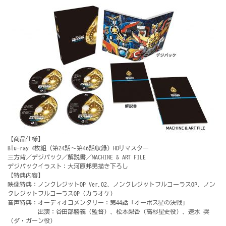
【商品仕様】
Blu-ray 4枚組（第24話～第46話収録）HDリマスター
三方背／デジパック／解説書／MACHINE & ART FILE
デジパックイラスト：大河原邦男描き下ろし
【特典内容】
映像特典：ノンクレジットOP Ver.02、ノンクレジットフルコーラスOP、ノン
クレジットフルコーラスOP（カラオケ）
音声特典：オーディオコメンタリー：第44話「オーボス星の決戦」
出演：谷田部勝義（監督）、松本梨香（高杉星史役）、速水 奨
（ダ・ガーン役)