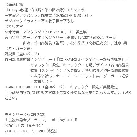
【商品仕様】
Blu-ray 4枚組（第1話～第23話収録）HDリマスター
三方背／デジパック／解説書／CHARACTER & ART FILE
デジパックイラスト：石田敦子描き下ろし
【特典内容】
映像特典：ノンクレジットOP ver.01、ED、番宣集
音声特典：オーディオコメンタリー：第1話「地球からのメッセージ」
出演：谷田部勝義（監督）、松本梨香（高杉星史役）、速水 奨
（ダ・ガーン役)
解説書（全68ページ）
谷田部勝義監督インタビュー（『DX BRAVEST』インタビューから再構成）／
キャラクター設定／キャラクター初期デザイン（谷田部勝義
監督コメント付き）／メカ設定／各話紹介／谷田部勝義監督
による各話ライナー・ノーツ／イラスト集／ダ・ガーン通信
／放送リスト
CHARACTER & ART FILE（全68ページ） キャラクター設定／美術設定
※商品内容および特典内容は予告なく変更になる場合があります。ご了承く
ださい。
勇者シリーズ35周年記念
『伝説の勇者ダ・ガーン』 Blu-ray BOX Ⅱ
2026年7月22日発売予定
VTXF-185～188 \35,200（税込）